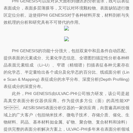
PHI GENESIS可以应对从大面积到微区的分析需求，既可以表征
表面成分，表面多层薄膜等，又可以对环境颗粒物、表面缺陷进行微
区定位分析。这使得PHI GENESIS对于各种材料开发，材料剖析与失
效机理的分析和研究具有不可替代的作用。
PHI GENESIS的功能十分强大，包括双束中和且条件自动匹配、
提供表面的元素成分、元素化学态信息、全谱图扫描定性分析各种样
品表面元素组成 （Li~U）、窄谱（精细谱）扫描表征各种元素存在
的化学态、半定量给出各个成分及化学态的百分比、线或面分析 (Lin
e Scan & Mapping) 表征成分的水平分布、深度分析(Depth Profiling)
表征成分的深度分布。
此外，PHI GENESIS由ULVAC-PHI公司独力研发，该公司是超
高真空表面分析仪器供应商。作为提供多方位（面）的高性能XP
S、AES和SIMS表面分析仪器的一家供应商，向普遍高科技领
域上的广大客户（包括纳米技术、微电子技术、存储介质、催化、生
物材料、药品、基本材料如金属、矿物、聚合物、复合材料和涂料）
提供完整的表面分析解决方案上，ULVAC-PHI多年来在表面分析领域