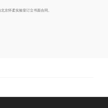
）与北京怀柔实验室订立书面合同
。