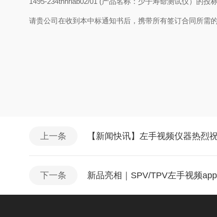
1495-234thhrlab02/01 (产品名称：少子寿命测试仪）的投
请贵公司在收到本中标通知书后，携带所有签订合同所需的
上一条
【新闻快讯】左手视频仪器热烈
下一条
新品亮相｜SPV/TPV左手视频