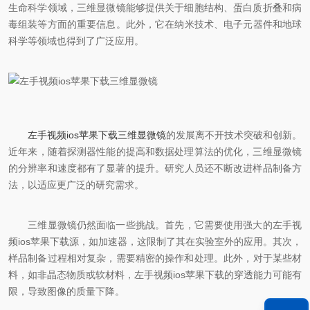
生命科学领域，三维显微镜能够提供关于细胞结构、蛋白质折叠和病
毒组装等方面的重要信息。此外，它在纳米技术、电子元器件和地球
科学等领域也得到了广泛应用。
左手视频ios苹果下载三维显微镜
的发展离不开技术突破和创新。
近年来，随着探测器性能的提高和数据处理算法的优化，三维显微镜
的分辨率和速度都有了显著的提升。研究人员还不断改进样品制备方
法，以适应更广泛的研究需求。
三维显微镜仍然面临一些挑战。首先，它需要使用强大的左手视
频ios苹果下载源，如加速器，这限制了其在实验室外的应用。其次，
样品制备过程相对复杂，需要精密的操作和处理。此外，对于某些材
料，如非晶态物质或软材料，左手视频ios苹果下载的穿透能力可能有
限，导致图像的质量下降。