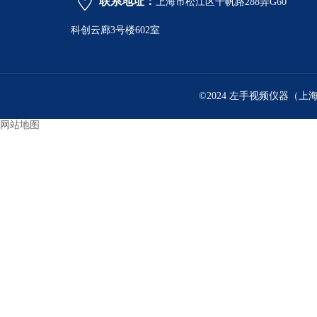
联系地址：
上海市松江区千帆路288弄G60
科创云廊3号楼602室
©2024 左手视频仪器（上
网站地图